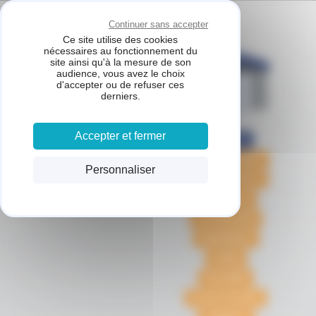
Panneau de gestion des cookies
Continuer sans accepter
Ce site utilise des cookies
nécessaires au fonctionnement du
site ainsi qu'à la mesure de son
audience, vous avez le choix
d'accepter ou de refuser ces
derniers.
Accepter et fermer
ACCUEIL
NOTRE CHARTE
Personnaliser
NOS CONSEILS
SERVICES
ACTUALITÉS
URGENCES
LIENS
GALERIE
PLAN D'ACCÈS