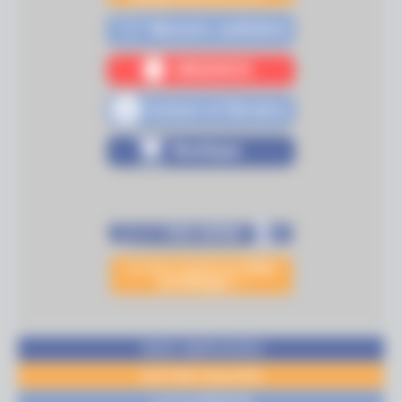
bien
Les bons conseils pour
vermifuger
... !
NOS SERVICES
NOTRE EQUIPE