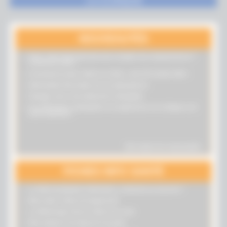
LA CLINIQUE
NOUVEAUTÉS
Votre chien âgé présente des troubles du comportement ?
Contactez nous !
Assurances pour chiens et chats : une très bonne idée !
Information Vaccinale sur la Leptospirose.
Voyager avec son animal de compagnie.
Un vétérinaire ostéopathe et acupuncteur à la clinique ou à
votre domicile !
Voir toutes les nouveautés
FICHES INFO SANTÉ
La téléconsultation vétérinaire, comment ça marche ?
Mon chiot / chien est hyperactif
Le détartrage chez le chien et le chat
Mon animal s’est blessé à la patte